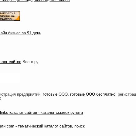
айн бизнес за 91 день
алог сайтов
Всего.ру
новости
br.by
открытки
истрация предприятий,
готовые ООО, готовые ООО бесплатно
, регистра
О.
links каталог сайтов - каталог ссылок рунета
ли.com - тематический каталог сайтов, поиск