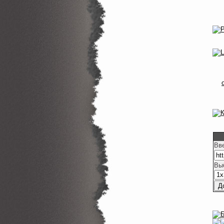
Вв
Вы