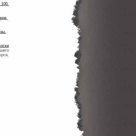
доски
ашего
урса.