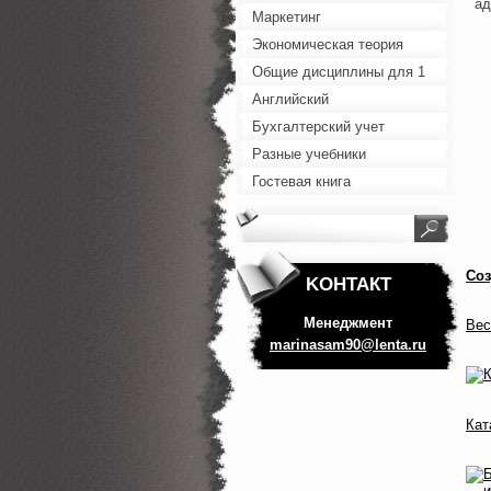
ад
Маркетинг
Экономическая теория
Общие дисциплины для 1
курса
Английский
Бухгалтерский учет
Разные учебники
Гостевая книга
Соз
KOНТАКТ
Менеджмент
Вес
marinasa
m90@lent
a.ru
Кат