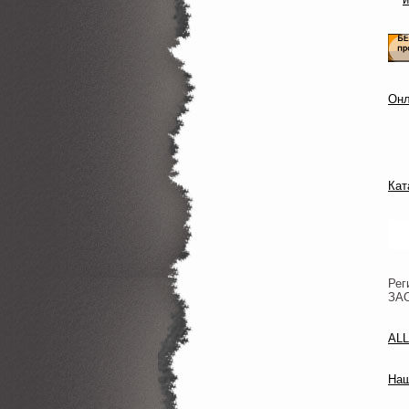
Онл
Кат
Рег
ЗА
ALL
Наш